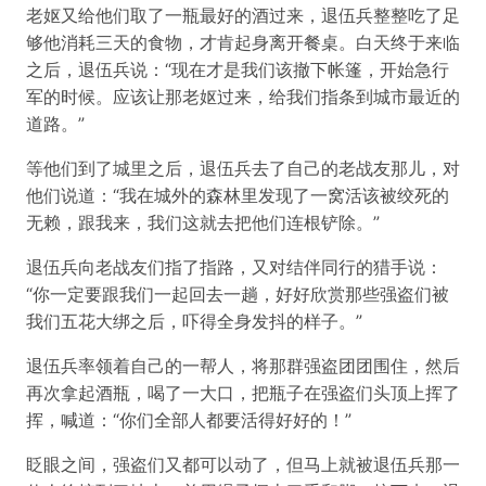
老妪又给他们取了一瓶最好的酒过来，退伍兵整整吃了足
够他消耗三天的食物，才肯起身离开餐桌。白天终于来临
之后，退伍兵说：“现在才是我们该撤下帐篷，开始急行
军的时候。应该让那老妪过来，给我们指条到城市最近的
道路。”
等他们到了城里之后，退伍兵去了自己的老战友那儿，对
他们说道：“我在城外的森林里发现了一窝活该被绞死的
无赖，跟我来，我们这就去把他们连根铲除。”
退伍兵向老战友们指了指路，又对结伴同行的猎手说：
“你一定要跟我们一起回去一趟，好好欣赏那些强盗们被
我们五花大绑之后，吓得全身发抖的样子。”
退伍兵率领着自己的一帮人，将那群强盗团团围住，然后
再次拿起酒瓶，喝了一大口，把瓶子在强盗们头顶上挥了
挥，喊道：“你们全部人都要活得好好的！”
眨眼之间，强盗们又都可以动了，但马上就被退伍兵那一