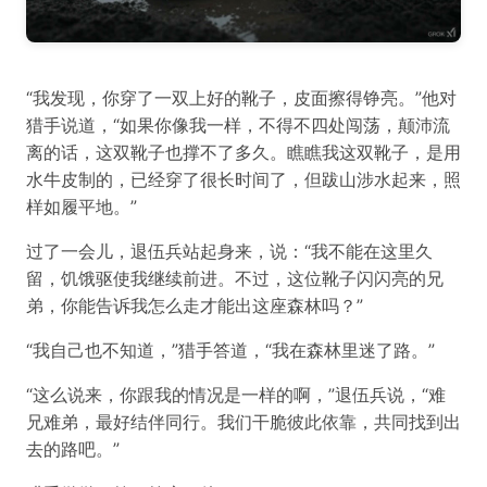
“我发现，你穿了一双上好的靴子，皮面擦得铮亮。”他对
猎手说道，“如果你像我一样，不得不四处闯荡，颠沛流
离的话，这双靴子也撑不了多久。瞧瞧我这双靴子，是用
水牛皮制的，已经穿了很长时间了，但跋山涉水起来，照
样如履平地。”
过了一会儿，退伍兵站起身来，说：“我不能在这里久
留，饥饿驱使我继续前进。不过，这位靴子闪闪亮的兄
弟，你能告诉我怎么走才能出这座森林吗？”
“我自己也不知道，”猎手答道，“我在森林里迷了路。”
“这么说来，你跟我的情况是一样的啊，”退伍兵说，“难
兄难弟，最好结伴同行。我们干脆彼此依靠，共同找到出
去的路吧。”