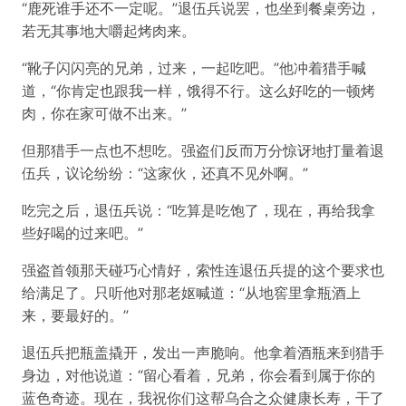
“鹿死谁手还不一定呢。”退伍兵说罢，也坐到餐桌旁边，
若无其事地大嚼起烤肉来。
“靴子闪闪亮的兄弟，过来，一起吃吧。”他冲着猎手喊
道，“你肯定也跟我一样，饿得不行。这么好吃的一顿烤
肉，你在家可做不出来。”
但那猎手一点也不想吃。强盗们反而万分惊讶地打量着退
伍兵，议论纷纷：“这家伙，还真不见外啊。”
吃完之后，退伍兵说：“吃算是吃饱了，现在，再给我拿
些好喝的过来吧。”
强盗首领那天碰巧心情好，索性连退伍兵提的这个要求也
给满足了。只听他对那老妪喊道：“从地窖里拿瓶酒上
来，要最好的。”
退伍兵把瓶盖撬开，发出一声脆响。他拿着酒瓶来到猎手
身边，对他说道：“留心看着，兄弟，你会看到属于你的
蓝色奇迹。现在，我祝你们这帮乌合之众健康长寿，干了