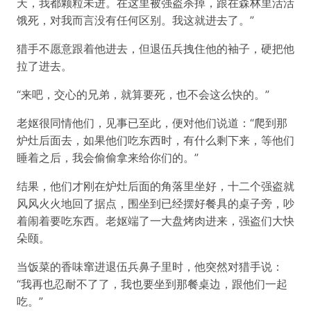
天，我都颗粒未进。在这里被强盗杀掉，跟在森林里活活
饿死，对我而言没有任何区别。我这就进去了。”
猎手不愿意跟着他进去，但退伍兵拽住他的袖子，硬把他
拉了进去。
“来吧，交心的兄弟，就算要死，也不会这么快的。”
老妪很同情他们，见事已至此，便对他们说道：“爬到那
炉灶后面去，如果他们吃东西时，有什么剩下来，等他们
睡着之后，我会偷偷拿来给你们的。”
结果，他们才刚在炉灶后面的角落里坐好，十二个强盗就
风风火火地回了据点，围坐到已经摆好餐具的桌子旁，吵
着闹着要吃东西。老妪端了一大盘烤肉进来，强盗们大快
朵颐。
当饭菜的香味窜进退伍兵鼻子里时，他突然对猎手说：
“我再也忍耐不了了，我也要坐到那餐桌边，跟他们一起
吃。”