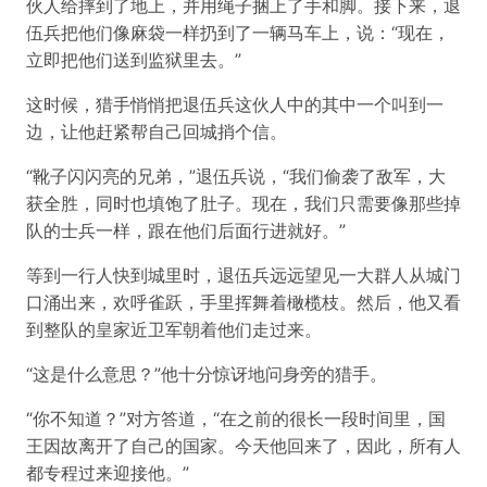
伙人给摔到了地上，并用绳子捆上了手和脚。接下来，退
伍兵把他们像麻袋一样扔到了一辆马车上，说：“现在，
立即把他们送到监狱里去。”
这时候，猎手悄悄把退伍兵这伙人中的其中一个叫到一
边，让他赶紧帮自己回城捎个信。
“靴子闪闪亮的兄弟，”退伍兵说，“我们偷袭了敌军，大
获全胜，同时也填饱了肚子。现在，我们只需要像那些掉
队的士兵一样，跟在他们后面行进就好。”
等到一行人快到城里时，退伍兵远远望见一大群人从城门
口涌出来，欢呼雀跃，手里挥舞着橄榄枝。然后，他又看
到整队的皇家近卫军朝着他们走过来。
“这是什么意思？”他十分惊讶地问身旁的猎手。
“你不知道？”对方答道，“在之前的很长一段时间里，国
王因故离开了自己的国家。今天他回来了，因此，所有人
都专程过来迎接他。”