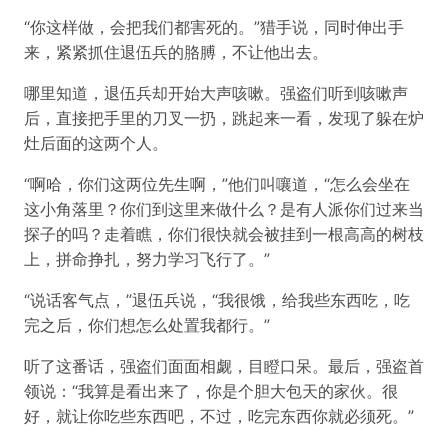
“你这样做，会把我们都害死的。”猎手说，同时伸出手
来，紧紧抓住退伍兵的胳膊，不让他出去。
哪里知道，退伍兵却开始大声咳嗽。强盗们听到咳嗽声
后，直接把手里的刀叉一扔，跳起来一看，发现了躲在炉
灶后面的这两个人。
“啊哈，你们这两位先生啊，”他们叫嚷道，“怎么会坐在
这小角落里？你们到这里来做什么？是有人派你们过来当
探子的吗？走着瞧，你们很快就会被挂到一根高高的树枝
上，拼命挣扎，努力学习飞行了。”
“说话客气点，”退伍兵说，“我很饿，给我些东西吃，吃
完之后，你们想怎么处置我都行。”
听了这番话，强盗们面面相觑，目瞪口呆。最后，强盗首
领说：“我算是看出来了，你是个胆大包天的家伙。很
好，就让你吃些东西吧，不过，吃完东西你就必须死。”