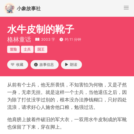
小象故事社
水牛皮制的靴子
格林童话
3003 字
约 11 分钟
冒险
士兵
国王
收藏
故事信息
朗读
从前有个士兵，他无所畏惧，不知害怕为何物，又是孑然
一身，无牵无挂。就是这样一个士兵，当他退伍之后，因
为除了打仗没学过别的，根本没办法挣钱糊口，只好四处
流浪，请求好心人施舍他口粮，勉强过活。
他肩膀上披着件破旧的军大衣，一双用水牛皮制成的军靴
也保留了下来，穿在脚上。