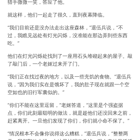
猎手微微一笑，答应了他。
就这样，他们一起走了很久，直到夜幕降临。
“我们目前还是没办法走出这座森林，”退伍兵说，“不
过，我瞧见远处有灯光闪烁，没准能在那边弄到些东西
吃。”
他们在灯光闪烁处找到了一座用石头堆砌起来的屋子。敲
了敲门后，一个老妪过来开了门。
“我们正在找过夜的地方，以及一些充饥的食物。”退伍兵
说，“因为我们实在是饿坏了，我的肚子现在就跟一个空
空如也的旧行军囊似的。”
“你们不能在这里逗留，”老妪答道，“这里是个强盗据
点，你们此刻最聪明的做法，就是趁他们还没回来之前，
赶紧离开。一旦他们发现了你们，你们就小命不保了。”
“情况根本不会像你说得这么糟糕，”退伍兵说，“整整两