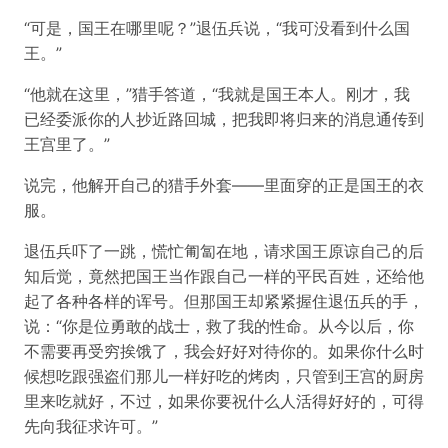
“可是，国王在哪里呢？”退伍兵说，“我可没看到什么国
王。”
“他就在这里，”猎手答道，“我就是国王本人。刚才，我
已经委派你的人抄近路回城，把我即将归来的消息通传到
王宫里了。”
说完，他解开自己的猎手外套——里面穿的正是国王的衣
服。
退伍兵吓了一跳，慌忙匍匐在地，请求国王原谅自己的后
知后觉，竟然把国王当作跟自己一样的平民百姓，还给他
起了各种各样的诨号。但那国王却紧紧握住退伍兵的手，
说：“你是位勇敢的战士，救了我的性命。从今以后，你
不需要再受穷挨饿了，我会好好对待你的。如果你什么时
候想吃跟强盗们那儿一样好吃的烤肉，只管到王宫的厨房
里来吃就好，不过，如果你要祝什么人活得好好的，可得
先向我征求许可。”