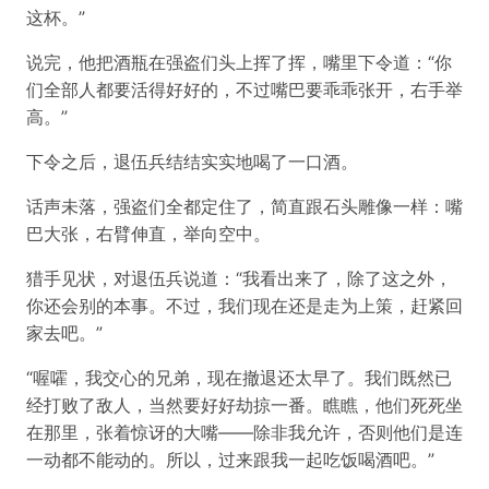
这杯。”
说完，他把酒瓶在强盗们头上挥了挥，嘴里下令道：“你
们全部人都要活得好好的，不过嘴巴要乖乖张开，右手举
高。”
下令之后，退伍兵结结实实地喝了一口酒。
话声未落，强盗们全都定住了，简直跟石头雕像一样：嘴
巴大张，右臂伸直，举向空中。
猎手见状，对退伍兵说道：“我看出来了，除了这之外，
你还会别的本事。不过，我们现在还是走为上策，赶紧回
家去吧。”
“喔嚯，我交心的兄弟，现在撤退还太早了。我们既然已
经打败了敌人，当然要好好劫掠一番。瞧瞧，他们死死坐
在那里，张着惊讶的大嘴——除非我允许，否则他们是连
一动都不能动的。所以，过来跟我一起吃饭喝酒吧。”