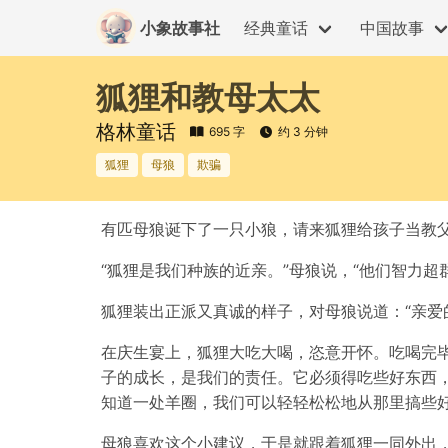
小象故事社
经典童话
中国故事
狐狸和教母太太
格林童话
695 字
约 3 分钟
狐狸
母狼
欺骗
有匹母狼诞下了一只小狼，请来狐狸给孩子当教
“狐狸是我们种族的近亲。”母狼说，“他们智力
狐狸装出正派又真诚的样子，对母狼说道：“亲爱
在庆生宴上，狐狸大吃大喝，恣意开怀。吃喝完毕
子的成长，是我们的责任。它必须得吃些好东西
知道一处羊圈，我们可以轻轻松松地从那里搞些好
母狼喜欢这个小建议，于是就跟着狐狸一同外出