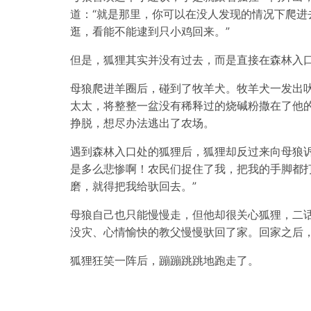
道：“就是那里，你可以在没人发现的情况下爬进
逛，看能不能逮到只小鸡回来。”
但是，狐狸其实并没有过去，而是直接在森林入
母狼爬进羊圈后，碰到了牧羊犬。牧羊犬一发出
太太，将整整一盆没有稀释过的烧碱粉撒在了他
挣脱，想尽办法逃出了农场。
遇到森林入口处的狐狸后，狐狸却反过来向母狼诉
是多么悲惨啊！农民们捉住了我，把我的手脚都
磨，就得把我给驮回去。”
母狼自己也只能慢慢走，但他却很关心狐狸，二
没灾、心情愉快的教父慢慢驮回了家。回家之后，
狐狸狂笑一阵后，蹦蹦跳跳地跑走了。