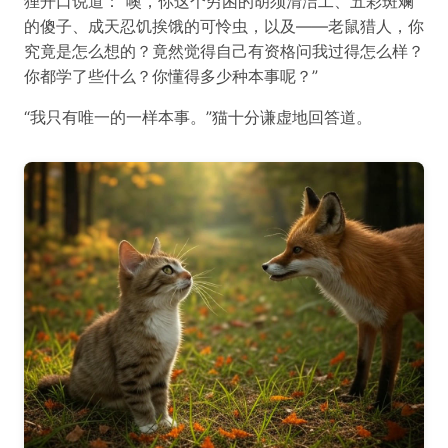
狸开口说道：“噢，你这个穷困的胡须清洁工、五彩斑斓
的傻子、成天忍饥挨饿的可怜虫，以及——老鼠猎人，你
究竟是怎么想的？竟然觉得自己有资格问我过得怎么样？
你都学了些什么？你懂得多少种本事呢？”
“我只有唯一的一样本事。”猫十分谦虚地回答道。