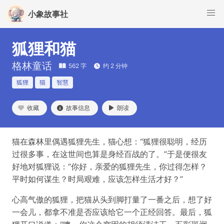
小象故事社
狐狸和猫
格林童话
562 字
约 2 分钟
狐狸
猫
智慧
收藏
故事信息
朗读
猫在森林里偶遇狐狸先生，猫心想：“狐狸很聪明，经历
过很多事，在这世间也算是身经百战的了。”于是便很友
好地对狐狸说：“你好，亲爱的狐狸先生，你过得怎样？
平时如何谋生？时局艰难，应该怎样生活才好？”
心高气傲的狐狸，把猫从头到脚打量了一番之后，想了好
一会儿，都拿不准是否应该给它一个正经回答。最后，狐