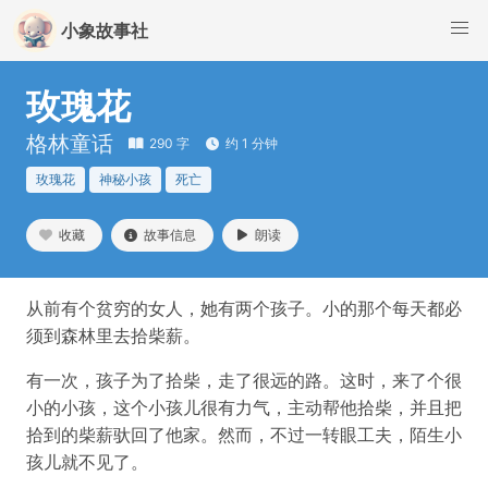
小象故事社
玫瑰花
格林童话
290 字
约 1 分钟
玫瑰花
神秘小孩
死亡
收藏
故事信息
朗读
从前有个贫穷的女人，她有两个孩子。小的那个每天都必
须到森林里去拾柴薪。
有一次，孩子为了拾柴，走了很远的路。这时，来了个很
小的小孩，这个小孩儿很有力气，主动帮他拾柴，并且把
拾到的柴薪驮回了他家。然而，不过一转眼工夫，陌生小
孩儿就不见了。