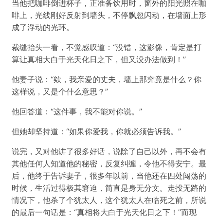
当他把咖啡倒进杯子，正准备饮用时，窗外的阳光照在咖
啡上，光线刚好反射到墙头，不停飘忽闪动，在墙面上形
成了浮动的光环。
裁缝抬头一看，不觉感叹道：“没错，这影像，肯定是打
算让真相大白于光天化日之下，但又没办法做到！”
他妻子说：“欸，我亲爱的丈夫，墙上那究竟是什么？你
这样说，又是个什么意思？”
他回答道：“这件事，我不能对你说。”
但她却坚持道：“如果你爱我，你就必须告诉我。”
说完，又对他讲了很多好话，说除了自己以外，再不会有
其他任何人知道他的秘密，反复纠缠，令他不得安宁。最
后，他终于告诉妻子，很多年以前，当他还在四处闯荡的
时候，生活过得极其窘迫，简直是身无分文。走投无路的
情况下，他杀了个犹太人，这个犹太人在临死之前，所说
的最后一句话是：“真相将大白于光天化日之下！”而现