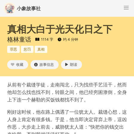
小象故事社
真相大白于光天化日之下
格林童话
1114 字
约 4 分钟
罪恶
惩罚
真相
收藏
故事信息
朗读
从前有个裁缝学徒，走南闯北，只为找些手艺活干，然而
他却怎么找也找不到，转眼之间，他已经穷困潦倒，全身
上下连一个赫勒的买饭钱都找不到了。
刚好这时候，他在路上偶遇了一位犹太人。裁缝心想，这
人身上肯定有很多钱。于是，他当即决定背弃上帝，逞凶
作恶，大步走上前去，威胁犹太人道：“快把你的钱交出