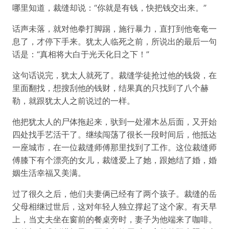
哪里知道，裁缝却说：“你就是有钱，快把钱交出来。”
话声未落，就对他拳打脚踢，施行暴力，直打到他奄奄一
息了，才停下手来。犹太人临死之前，所说出的最后一句
话是：“真相将大白于光天化日之下！”
这句话说完，犹太人就死了。裁缝学徒抢过他的钱袋，在
里面翻找，想搜刮他的钱财，结果真的只找到了八个赫
勒，就跟犹太人之前说过的一样。
他把犹太人的尸体拖起来，驮到一处灌木丛后面，又开始
四处找手艺活干了。继续闯荡了很长一段时间后，他抵达
一座城市，在一位裁缝师傅那里找到了工作。这位裁缝师
傅膝下有个漂亮的女儿，裁缝爱上了她，跟她结了婚，婚
姻生活幸福又美满。
过了很久之后，他们夫妻俩已经有了两个孩子。裁缝的岳
父母相继过世后，这对年轻人独立撑起了这个家。有天早
上，当丈夫坐在窗前的餐桌旁时，妻子为他端来了咖啡。