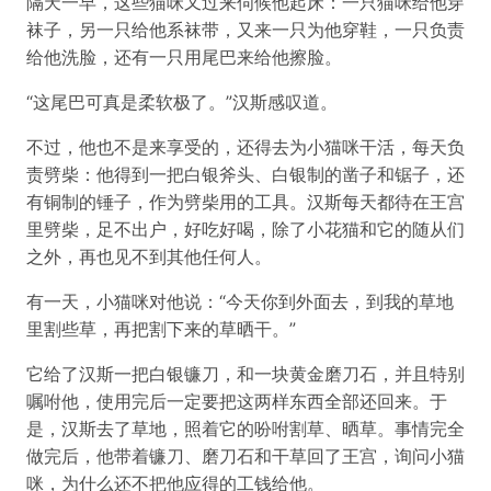
隔天一早，这些猫咪又过来伺候他起床：一只猫咪给他穿
袜子，另一只给他系袜带，又来一只为他穿鞋，一只负责
给他洗脸，还有一只用尾巴来给他擦脸。
“这尾巴可真是柔软极了。”汉斯感叹道。
不过，他也不是来享受的，还得去为小猫咪干活，每天负
责劈柴：他得到一把白银斧头、白银制的凿子和锯子，还
有铜制的锤子，作为劈柴用的工具。汉斯每天都待在王宫
里劈柴，足不出户，好吃好喝，除了小花猫和它的随从们
之外，再也见不到其他任何人。
有一天，小猫咪对他说：“今天你到外面去，到我的草地
里割些草，再把割下来的草晒干。”
它给了汉斯一把白银镰刀，和一块黄金磨刀石，并且特别
嘱咐他，使用完后一定要把这两样东西全部还回来。于
是，汉斯去了草地，照着它的吩咐割草、晒草。事情完全
做完后，他带着镰刀、磨刀石和干草回了王宫，询问小猫
咪，为什么还不把他应得的工钱给他。