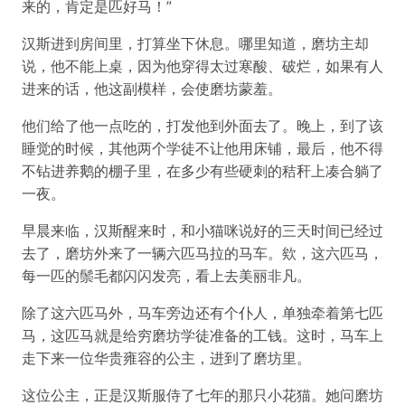
来的，肯定是匹好马！”
汉斯进到房间里，打算坐下休息。哪里知道，磨坊主却
说，他不能上桌，因为他穿得太过寒酸、破烂，如果有人
进来的话，他这副模样，会使磨坊蒙羞。
他们给了他一点吃的，打发他到外面去了。晚上，到了该
睡觉的时候，其他两个学徒不让他用床铺，最后，他不得
不钻进养鹅的棚子里，在多少有些硬刺的秸秆上凑合躺了
一夜。
早晨来临，汉斯醒来时，和小猫咪说好的三天时间已经过
去了，磨坊外来了一辆六匹马拉的马车。欸，这六匹马，
每一匹的鬃毛都闪闪发亮，看上去美丽非凡。
除了这六匹马外，马车旁边还有个仆人，单独牵着第七匹
马，这匹马就是给穷磨坊学徒准备的工钱。这时，马车上
走下来一位华贵雍容的公主，进到了磨坊里。
这位公主，正是汉斯服侍了七年的那只小花猫。她问磨坊