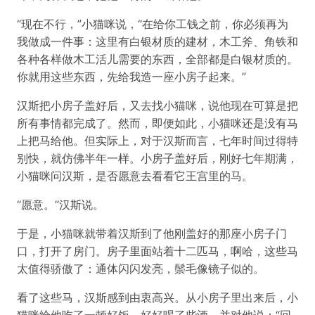
“现在不行，”小猫咪说，“在给你工钱之前，你必须再为
我做成一件事：这里有白银材质的建材，木工斧、角铁和
各种各样做木工活儿需要的东西，全部都是白银材质的。
你就用这些东西，先给我造一座小房子起来。”
汉斯把小房子盖好后，又去找小猫咪，说他现在可算是把
所有事情都完成了。然而，即便如此，小猫咪还是没有马
上把马给他。但实际上，对于汉斯而言，七年时间过得特
别快，就仿佛半年一样。小房子盖好后，刚好七年期满，
小猫咪问汉斯，是否愿意去看看它王宫里的马。
“愿意。”汉斯说。
于是，小猫咪就带着汉斯到了他刚盖好的那座小房子门
口，打开了房门。房子里面站着十二匹马，啊哈，这些马
太值得骄傲了：通体闪闪发亮，鬃毛像镜子似的。
看了这些马，汉斯感到由衷高兴。从小房子里出来后，小