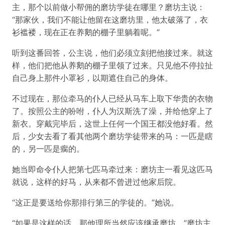
主，那个以前做小帮佣的磨坊学徒在哪里？磨坊主说：
“那家伙，我们不能让他留在这磨坊里，他太破落了，衣
衫褴褛，现在正在养鹅的棚子里躺着呢。”
听到这番回答，公主说，他们必须立刻把他接过来。就这
样，他们把他从养鹅的棚子里领了过来。只见他不停拉扯
自己身上那件小罩衫，以期遮住自己的身体。
不过现在，那位牵马的仆人已经从马车上取下华贵的衣物
了。按照公主的吩咐，仆人为汉斯洗了澡，并给他穿上了
新衣。穿戴完毕后，这世上任何一个国王都没他好看。然
后，少女去看了看其他两个磨坊学徒带来的马：一匹是瞎
的，另一匹是瘸的。
她当即命令仆人把第七匹马牵过来：磨坊主一看见这匹马
就说，这样的好马，从来都不曾进过他家后院。
“这正是要送给你那排行第三的学徒的。”她说。
“如果是这样的话，那他理所当然应该继承磨坊。”磨坊主