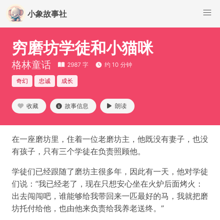
小象故事社
穷磨坊学徒和小猫咪
格林童话
2987 字
约 10 分钟
奇幻
忠诚
成长
收藏
故事信息
朗读
在一座磨坊里，住着一位老磨坊主，他既没有妻子，也没
有孩子，只有三个学徒在负责照顾他。
学徒们已经跟随了磨坊主很多年，因此有一天，他对学徒
们说：“我已经老了，现在只想安心坐在火炉后面烤火：
出去闯闯吧，谁能够给我带回来一匹最好的马，我就把磨
坊托付给他，也由他来负责给我养老送终。”