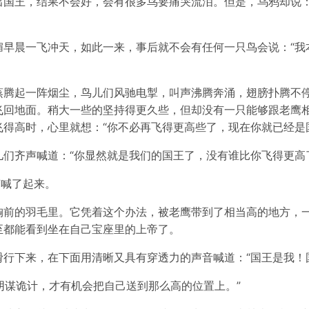
国王，结果不会好，会有很多鸟要痛哭流泪。但是，乌鸦却说：
媚早晨一飞冲天，如此一来，事后就不会有任何一只鸟会说：“我
蒸腾起一阵烟尘，鸟儿们风驰电掣，叫声沸腾奔涌，翅膀扑腾不
飞回地面。稍大一些的坚持得更久些，但却没有一只能够跟老鹰
得高时，心里就想：“你不必再飞得更高些了，现在你就已经是
们齐声喊道：“你显然就是我们的国王了，没有谁比你飞得更高
声喊了起来。
胸前的羽毛里。它凭着这个办法，被老鹰带到了相当高的地方，
至都能看到坐在自己宝座里的上帝了。
行下来，在下面用清晰又具有穿透力的声音喊道：“国王是我！
靠阴谋诡计，才有机会把自己送到那么高的位置上。”