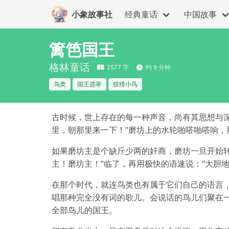
小象故事社
经典童话
中国故事
篱笆国王
格林童话
2577 字
约 9 分钟
鸟类
国王选举
狡猾小鸟
古时候，世上存在的每一种声音，尚有其思想与深
里，朝那里来一下！”磨坊上的水轮啪嗒啪嗒响，
如果磨坊主是个缺斤少两的奸商，磨坊一旦开始转
主！磨坊主！”临了，再用极快的语速说：“大胆
在那个时代，就连鸟类也有属于它们自己的语言
唱那种完全没有词的歌儿。会说话的鸟儿们聚在
全部鸟儿的国王。