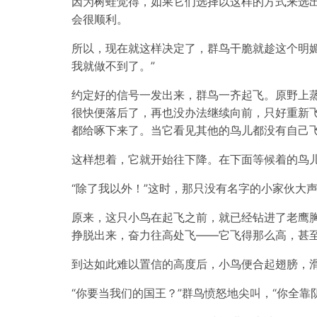
因为树蛙觉得，如果它们选择以这样的方式来选出
会很顺利。
所以，现在就这样决定了，群鸟干脆就趁这个明
我就做不到了。”
约定好的信号一发出来，群鸟一齐起飞。原野上
很快便落后了，再也没办法继续向前，只好重新
都给啄下来了。当它看见其他的鸟儿都没有自己飞
这样想着，它就开始往下降。在下面等候着的鸟儿
“除了我以外！”这时，那只没有名字的小家伙大
原来，这只小鸟在起飞之前，就已经钻进了老鹰
挣脱出来，奋力往高处飞——它飞得那么高，甚
到达如此难以置信的高度后，小鸟便合起翅膀，滑
“你要当我们的国王？”群鸟愤怒地尖叫，“你全