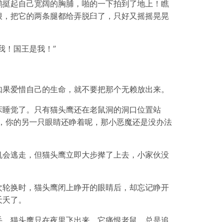
鹅挺起自己宽阔的胸脯，啪的一下拍到了地上！瞧
狠，把它的两条腿都给弄脱臼了，只好又摇摇晃晃
我！国王是我！”
如果爱惜自己的生命，就不要把那个无赖放出来。
床睡觉了。只有猫头鹰还在老鼠洞的洞口位置站
，你的另一只眼睛还睁着呢，那小恶魔还是没办法
机会逃走，但猫头鹰立即大步撵了上去，小家伙没
次轮换时，猫头鹰闭上睁开的眼睛后，却忘记睁开
夭夭了。
毛。猫头鹰只在夜里飞出来，它痛恨老鼠，总是追