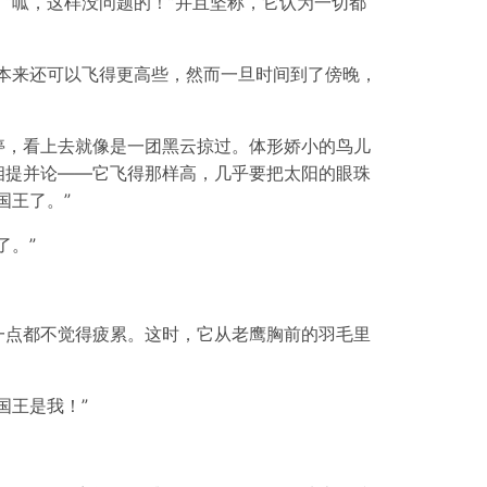
“呱，这样没问题的！”并且坚称，它认为一切都
本来还可以飞得更高些，然而一旦时间到了傍晚，
停，看上去就像是一团黑云掠过。体形娇小的鸟儿
相提并论——它飞得那样高，几乎要把太阳的眼珠
国王了。”
了。”
一点都不觉得疲累。这时，它从老鹰胸前的羽毛里
国王是我！”