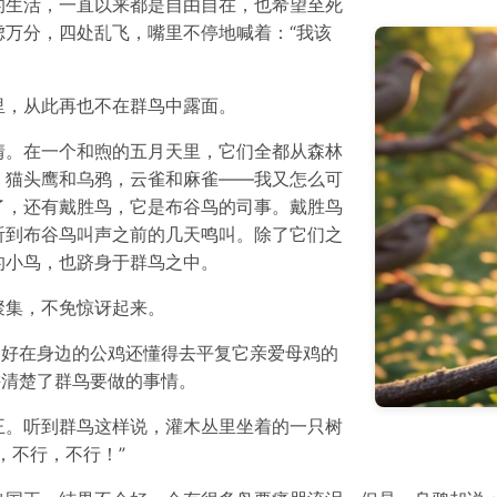
的生活，一直以来都是自由自在，也希望至死
万分，四处乱飞，嘴里不停地喊着：“我该
里，从此再也不在群鸟中露面。
情。在一个和煦的五月天里，它们全都从森林
，猫头鹰和乌鸦，云雀和麻雀——我又怎么可
了，还有戴胜鸟，它是布谷鸟的司事。戴胜鸟
听到布谷鸟叫声之前的几天鸣叫。除了它们之
的小鸟，也跻身于群鸟之中。
聚集，不免惊讶起来。
。好在身边的公鸡还懂得去平复它亲爱母鸡的
讲清楚了群鸟要做的事情。
王。听到群鸟这样说，灌木丛里坐着的一只树
，不行，不行！”