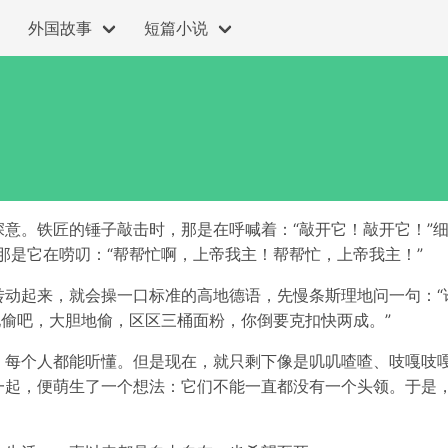
外国故事
短篇小说
意。铁匠的锤子敲击时，那是在呼喊着：“敲开它！敲开它！”
那是它在唠叨：“帮帮忙啊，上帝我主！帮帮忙，上帝我主！”
动起来，就会操一口标准的高地德语，先慢条斯理地问一句：“谁
地偷吧，大胆地偷，区区三桶面粉，你倒要克扣快两成。”
，每个人都能听懂。但是现在，就只剩下像是叽叽喳喳、吱嘎吱
一起，便萌生了一个想法：它们不能一直都没有一个头领。于是