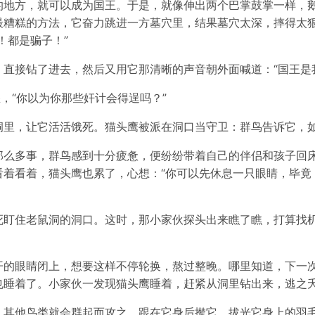
的地方，就可以成为国王。于是，就像伸出两个巴掌鼓掌一样，
最糟糕的方法，它奋力跳进一方墓穴里，结果墓穴太深，摔得太
！都是骗子！”
直接钻了进去，然后又用它那清晰的声音朝外面喊道：“国王是
，“你以为你那些奸计会得逞吗？”
洞里，让它活活饿死。猫头鹰被派在洞口当守卫：群鸟告诉它，
那么多事，群鸟感到十分疲惫，便纷纷带着自己的伴侣和孩子回
看着看着，猫头鹰也累了，心想：“你可以先休息一只眼睛，毕竟
死盯住老鼠洞的洞口。这时，那小家伙探头出来瞧了瞧，打算找
开的眼睛闭上，想要这样不停轮换，熬过整晚。哪里知道，下一
也睡着了。小家伙一发现猫头鹰睡着，赶紧从洞里钻出来，逃之
，其他鸟类就会群起而攻之，跟在它身后撵它，拔光它身上的羽