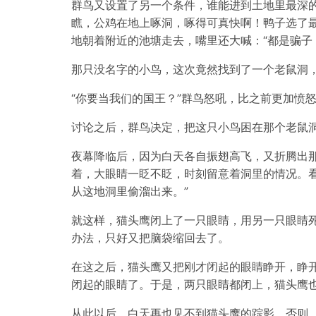
群鸟又设置了另一个条件，谁能进到土地里最深
瞧，公鸡在地上啄洞，啄得可真快啊！鸭子选了
地朝着附近的池塘走去，嘴里还大喊：“都是骗子
那只没名字的小鸟，这次竟然找到了一个老鼠洞，
“你要当我们的国王？”群鸟怒吼，比之前更加愤怒
讨论之后，群鸟决定，把这只小鸟困在那个老鼠
夜幕降临后，因为白天各自振翅高飞，又折腾出
着，大眼睛一眨不眨，时刻留意着洞里的情况。
从这地洞里偷溜出来。”
就这样，猫头鹰闭上了一只眼睛，用另一只眼睛
办法，只好又把脑袋缩回去了。
在这之后，猫头鹰又把刚才闭起的眼睛睁开，睁
闭起的眼睛了。于是，两只眼睛都闭上，猫头鹰
从此以后，白天再也见不到猫头鹰的踪影，否则