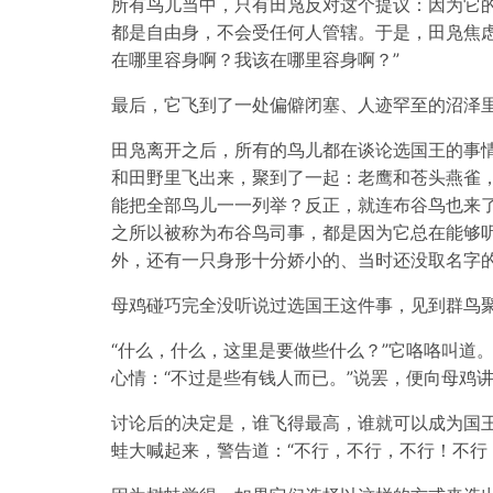
所有鸟儿当中，只有田凫反对这个提议：因为它
都是自由身，不会受任何人管辖。于是，田凫焦虑
在哪里容身啊？我该在哪里容身啊？”
最后，它飞到了一处偏僻闭塞、人迹罕至的沼泽
田凫离开之后，所有的鸟儿都在谈论选国王的事
和田野里飞出来，聚到了一起：老鹰和苍头燕雀
能把全部鸟儿一一列举？反正，就连布谷鸟也来
之所以被称为布谷鸟司事，都是因为它总在能够
外，还有一只身形十分娇小的、当时还没取名字
母鸡碰巧完全没听说过选国王这件事，见到群鸟
“什么，什么，这里是要做些什么？”它咯咯叫道
心情：“不过是些有钱人而已。”说罢，便向母鸡
讨论后的决定是，谁飞得最高，谁就可以成为国
蛙大喊起来，警告道：“不行，不行，不行！不行