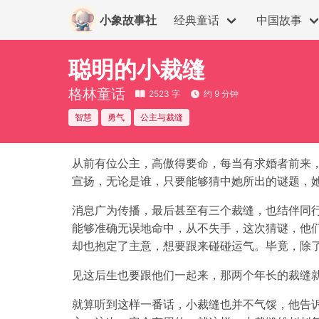
小象故事社
经典童话
中国故事
聪明的小裁缝
格林童话
2523 字
约 9 分钟
智慧
勇气
公主与裁缝
从前有位公主，高傲得要命，每当有求婚者前来
宣扬，无论是谁，只要能够猜中她所出的谜题，
消息广为传播，最后甚至有三个裁缝，也结伴同
能够准确无误地命中，从不失手，这次猜谜，他们
却也抱定了主意，想要跟来碰碰运气。毕竟，除
见这后生也要跟他们一起来，那两个年长的裁缝就
就算听到这样一番话，小裁缝也并不气馁，他告