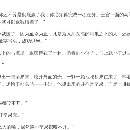
“你还不算是彻底赢了我，你必须再完成一项任务。王宫下面的马
就可以跟我结婚了。”
小裁缝了，因为至今为止，凡是落入那头熊的利爪之下的人，还
敢字当头，成功过半。”
底下的马厩里，跟熊待在了一起。熊看到小伙子，马上就扑了过
”
抓出一把坚果来，咬开外面的壳，一颗一颗地吃起果仁来了。熊
把，递给了那头熊——不过，他抓出来的并不是坚果，而是一堆
果都咬不开。”
开坚果壳。”
么大的嘴，居然连小坚果都咬不开。”