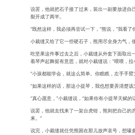
说罢，他就把石子接了过来，装出一副要放进自
裂开成了两半。
“既然这样，我必须再尝试一下，”熊说，“我看了
小裁缝又给了它一些硬石子，熊用尽全身力气，
吃坚果这件事过去之后，小裁缝从外套下面取出
着琴声起舞挺有意思，就对小裁缝说：“喂喂，拉
“小孩都能学会，就这么简单。你瞧瞧，左手手臂
“如果这样的话，那这小提琴，我也想要弄清楚该
“真心愿意，”小裁缝说，“如果你有小提琴天赋
说罢，他就去找来了一架台虎钳，熊则把自己的
来。”
说完，小裁缝就任凭熊困在那儿放声哀号，想嚎