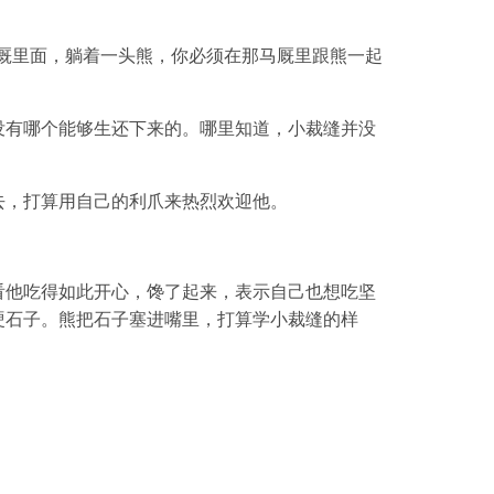
厩里面，躺着一头熊，你必须在那马厩里跟熊一起
没有哪个能够生还下来的。哪里知道，小裁缝并没
去，打算用自己的利爪来热烈欢迎他。
看他吃得如此开心，馋了起来，表示自己也想吃坚
硬石子。熊把石子塞进嘴里，打算学小裁缝的样