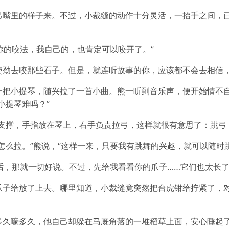
己嘴里的样子来。不过，小裁缝的动作十分灵活，一抬手之间，
你的咬法，我自己的，也肯定可以咬开了。”
使劲去咬那些石子。但是，就连听故事的你，应该都不会去相信
一把小提琴，随兴拉了一首小曲。熊一听到音乐声，便开始情不
小提琴难吗？”
支撑，手指放在琴上，右手负责拉弓，这样就很有意思了：跳弓
怎么拉。”熊说，“这样一来，只要我有跳舞的兴趣，就可以随时
的话，那就一切好说。不过，先给我看看你的爪子……它们也太长
爪子给放了上去。哪里知道，小裁缝竟突然把台虎钳给拧紧了，对
多久嚎多久，他自己却躲在马厩角落的一堆稻草上面，安心睡起