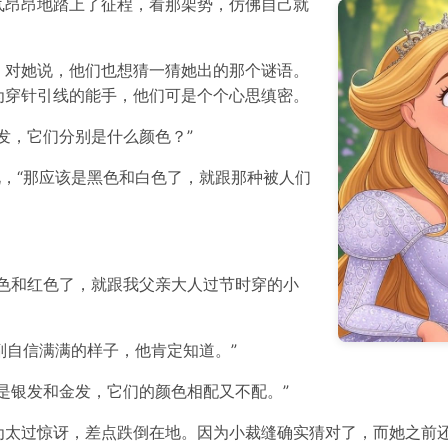
气昂昂地踏上了征程，看那架势，仿佛自己就
，对她说，他们也想猜一猜她出的那个谜语。
为穿针引线的能手，他们可是个个心思缜密。
发，它们分别是什么颜色？”
说，“那应该是黑色和白色了，就跟那种被人们
色和红色了，就跟我父亲大人过节时穿的小
副自信满满的样子，他肯定知道。”
是银发和金发，它们的颜色相配又不配。”
为太过惊讶，差点跌倒在地。因为小裁缝确实猜对了，而她之前