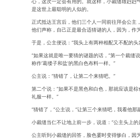
心，这次一定会有用的。就这样，小裁缝雄赳赳
是这世上最聪明的人似的。
正式抵达王宫后，他们三个人一同前往拜会公主
他们声称，自己正是最合适猜谜的人，因为，作
于是，公主便说：“我头上有两种相配又不配的头
“如果这就是唯一要猜的谜题的话，”第一个裁缝
称作‘葛缕子和盐’的黑白色布料一样。”
公主说：“猜错了，让第二个来猜吧。”
第二个说：“如果不是黑色和白色，那就应该是棕
礼服一样。”
“猜错了，”公主说，“让第三个来猜吧，我看他那
小裁缝当仁不让地上前一步，说道：“公主头上的
公主听到小裁缝的回答，脸色霎时变得惨白，因