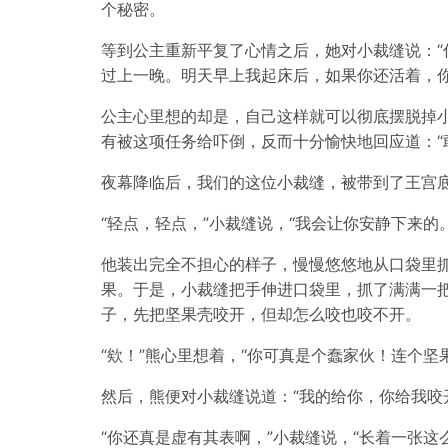
个秘密。
等到公主重新平复了心情之后，她对小裁缝说：
过上一晚。明天早上我起床后，如果你还活着，你
公主心里想的却是，自己这样就可以彻底摆脱掉
有被这项任务给吓倒，反而十分愉快地回应道：“
夜幕降临后，我们的这位小裁缝，被带到了王宫
“轻点，轻点，”小裁缝说，“我会让你安静下来的。
他装出完全不担心的样子，慢慢悠悠地从口袋里
果。于是，小裁缝把手伸进口袋里，抓了满满一
子，先把坚果壳咬开，但却怎么咬也咬不开。
“欸！”熊心里想着，“你可真是个蠢家伙！连个坚
然后，熊便对小裁缝说道：“我的给你，你给我咬
“你还真是虚有其表啊，”小裁缝说，“长着一张这