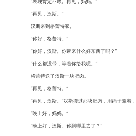
“表现肯定不赖。再见，妈妈。”
“再见，汉斯。”
汉斯来到格蕾特家。
“你好，格蕾特。”
“你好，汉斯。你带来什么好东西了吗？”
“什么都没带，等着你给我呢。”
格蕾特送了汉斯一块肥肉。
“再见，格蕾特。”
“再见，汉斯。”汉斯接过那块肥肉，用绳子牵着
“晚上好，妈妈。”
“晚上好，汉斯。你到哪里去了？”