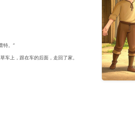
蕾特。”
干草车上，跟在车的后面，走回了家。