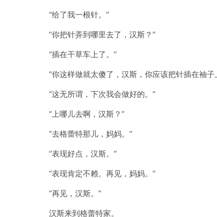
“给了我一根针。”
“你把针弄到哪里去了，汉斯？”
“插在干草车上了。”
“你这样做就太傻了，汉斯，你应该把针插在袖子
“这无所谓，下次我会做好的。”
“上哪儿去啊，汉斯？”
“去格蕾特那儿，妈妈。”
“表现好点，汉斯。”
“表现肯定不赖。再见，妈妈。”
“再见，汉斯。”
汉斯来到格蕾特家。