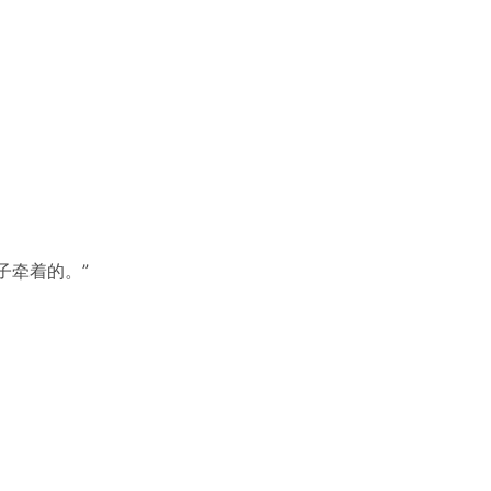
子牵着的。”