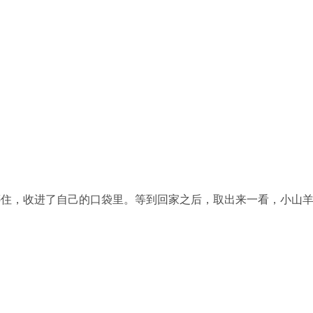
绑住，收进了自己的口袋里。等到回家之后，取出来一看，小山