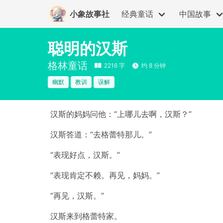
小象故事社
经典童话
中国故事
聪明的汉斯
格林童话
2216 字
约 8 分钟
幽默
教训
误解
汉斯的妈妈问他：“上哪儿去啊，汉斯？”
汉斯答道：“去格蕾特那儿。”
“表现好点，汉斯。”
“表现肯定不赖。再见，妈妈。”
“再见，汉斯。”
汉斯来到格蕾特家。