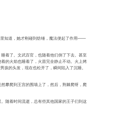
哪里知道，她才刚碰到纺锤，魔法便起了作用——
，睡着了。文武百官，也随着他们倒了下去。甚至
烧着的火焰也睡着了，火苗完全静止不动。火上烤
着男孩的头发，现在也松开了，瞬间陷入了沉睡。
竟然攀爬到王宫的围墙上了，然后，荆棘爬呀，爬
双。随着时间流逝，总有些其他国家的王子们到这