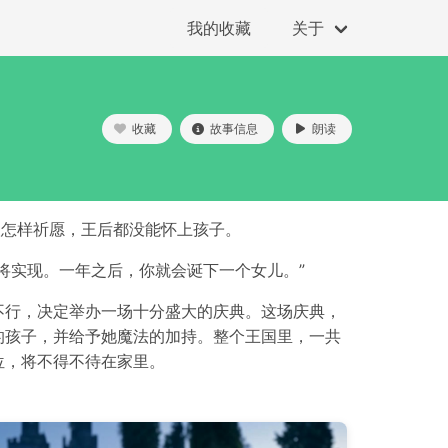
我的收藏
关于
收藏
故事信息
朗读
人怎样祈愿，王后都没能怀上孩子。
将实现。一年之后，你就会诞下一个女儿。”
不行，决定举办一场十分盛大的庆典。这场庆典，
的孩子，并给予她魔法的加持。整个王国里，一共
位，将不得不待在家里。