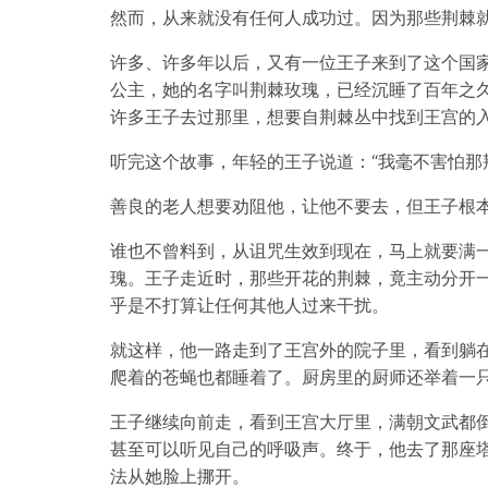
然而，从来就没有任何人成功过。因为那些荆棘
许多、许多年以后，又有一位王子来到了这个国
公主，她的名字叫荆棘玫瑰，已经沉睡了百年之
许多王子去过那里，想要自荆棘丛中找到王宫的
听完这个故事，年轻的王子说道：“我毫不害怕那
善良的老人想要劝阻他，让他不要去，但王子根
谁也不曾料到，从诅咒生效到现在，马上就要满
瑰。王子走近时，那些开花的荆棘，竟主动分开
乎是不打算让任何其他人过来干扰。
就这样，他一路走到了王宫外的院子里，看到躺
爬着的苍蝇也都睡着了。厨房里的厨师还举着一
王子继续向前走，看到王宫大厅里，满朝文武都
甚至可以听见自己的呼吸声。终于，他去了那座
法从她脸上挪开。