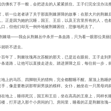
就仿佛长了手一般，会把进去的人紧紧抓住。王子们完全没办法
家，听一位老者讲了关于那面荆棘屏障的故事：在那大片的荆棘
久。正是因为她的沉睡，国王、王后，以及王宫里所有的人，也
入口，但他们却无一例外地被荆棘困住，悲惨地死去了。
荆棘墙——我会从荆棘丛中杀开一条血路，只为看一眼那位美丽
本就听不进去。
一百年了，荆棘玫瑰再次苏醒的那天，已是近在眼前。王子走到
一条道路，让他可以直接走进去。踏进屏障之后，每往前一步，
在地上的马匹、四脚朝天的猎狗，完全都酣睡不醒。屋顶上熟睡
只手，像是要教训那帮厨男孩的模样。女仆，她坐在一只黑母鸡
倒在地上，睡得死沉，国王和王后，坐在高高的王座上，同样长
塔楼，打开进入那个小房间的门。房间里，睡着的正是荆棘玫瑰