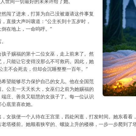
将人世间一切最好的未来许给了她。
突然闯了进来，打算为自己没被邀请这件事复
，直接大声叫嚷道：“公主长到十五岁时，
倒在地上，一命呜呼。”
宫。
给孩子赐福的第十二位女巫，走上前来了。然
咒，只能让它变得没那么不可救药。因此，她
公主不会死去，但却会沉睡整整一百年。”
仍希望能够尽力保护自己的女儿。他在全国范
留。公主一天天长大，女巫们之前为她赐福的
、端庄、善良又聪慧的女孩子了。每一位认识
打心底里喜欢她。
出，女孩便一个人待在王宫里，四处闲逛，打发时间。她东看看
古老塔楼前。她顺着狭窄的、螺旋上升的楼梯，一步一步爬到了