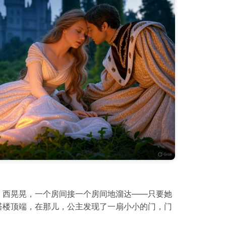
，西晃晃，一个房间接一个房间地溜达——只要她
塔楼顶端，在那儿，公主发现了一扇小小的门，门