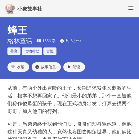
小象故事社
蜂王
格林童话
1556 字
约 6 分钟
善良
动物帮助
冒险
收藏
故事信息
朗读
从前，有两个外出冒险的王子，长期追求紧张又刺激的生
活，根本不想再回家了。他们最小的弟弟，那个一直被他
们称作傻瓜蛋的孩子，现在正式动身出发，打算去找两个
哥哥，加入他们的行列。
可是，当弟弟终于找到他们后，哥哥们却辱骂他道，像他
这种天真又幼稚的人，竟然也妄图去闯荡世界，他们俩比