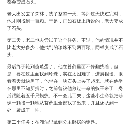
都会变成石头。
老大出发去了森林，找了整整一天。等到这天快过完时，
他才刚找到一百颗。于是，正如石板上所说的，老大变成
了石头。
第二天，老二也去尝试了这个任务。不过，他的情况并不
比老大好多少：他找到的珍珠不到两百颗，同样变成了石
头。
最后终于轮到傻瓜蛋了。他在苔藓里面不停翻找着，但
是，要在这里面找到珍珠，实在太困难了，进展很慢。眼
看着天就快黑了，他坐在一块石头上哭了起来。就在他坐
在那里不知所措时，之前曾被他救过一命的蚁王来了，身
后跟随着五千只蚂蚁。不一会儿工夫，这些小生命就把珍
珠一颗接一颗地从苔藓里全部找了出来，并且还驮到一
处，聚成了一堆。
第二个任务：在湖泊里拿到公主卧房的钥匙。