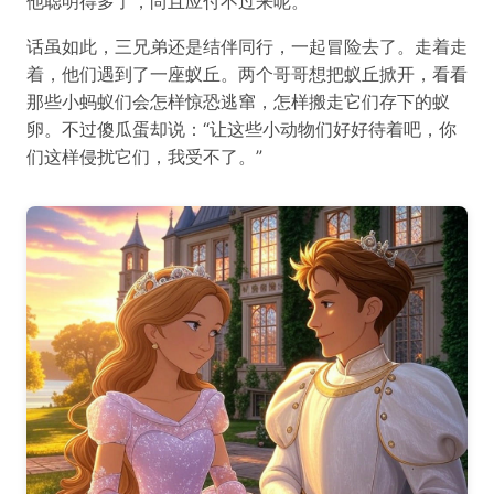
他聪明得多了，尚且应付不过来呢。
话虽如此，三兄弟还是结伴同行，一起冒险去了。走着走
着，他们遇到了一座蚁丘。两个哥哥想把蚁丘掀开，看看
那些小蚂蚁们会怎样惊恐逃窜，怎样搬走它们存下的蚁
卵。不过傻瓜蛋却说：“让这些小动物们好好待着吧，你
们这样侵扰它们，我受不了。”