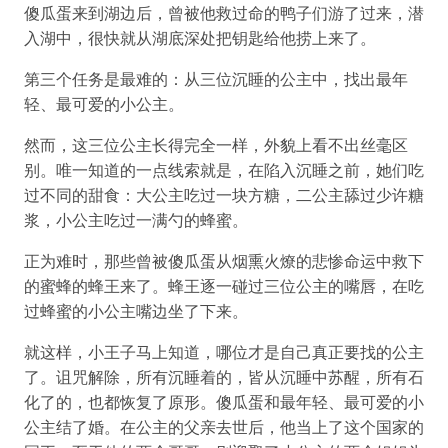
傻瓜蛋来到湖边后，曾被他救过命的鸭子们游了过来，潜
入湖中，很快就从湖底深处把钥匙给他捞上来了。
第三个任务是最难的：从三位沉睡的公主中，找出最年
轻、最可爱的小公主。
然而，这三位公主长得完全一样，外貌上看不出丝毫区
别。唯一知道的一点线索就是，在陷入沉睡之前，她们吃
过不同的甜食：大公主吃过一块方糖，二公主舔过少许糖
浆，小公主吃过一满勺的蜂蜜。
正为难时，那些曾被傻瓜蛋从烟熏火燎的悲惨命运中救下
的蜜蜂的蜂王来了。蜂王逐一碰过三位公主的嘴唇，在吃
过蜂蜜的小公主嘴边坐了下来。
就这样，小王子马上知道，哪位才是自己真正要找的公主
了。诅咒解除，所有沉睡着的，皆从沉睡中苏醒，所有石
化了的，也都恢复了原形。傻瓜蛋和最年轻、最可爱的小
公主结了婚。在公主的父亲去世后，他当上了这个国家的