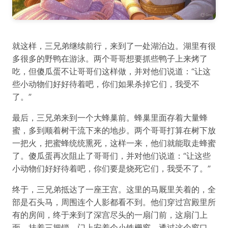
就这样，三兄弟继续前行，来到了一处湖泊边。湖里有很
多很多的野鸭在游泳。两个哥哥想要抓些鸭子上来烤了
吃，但傻瓜蛋不让哥哥们这样做，并对他们说道：“让这
些小动物们好好待着吧，你们如果杀掉它们，我受不
了。”
最后，三兄弟来到一个大蜂巢前。蜂巢里面存着大量蜂
蜜，多到顺着树干流下来的地步。两个哥哥打算在树下放
一把火，把蜜蜂统统熏死，这样一来，他们就能取走蜂蜜
了。傻瓜蛋再次阻止了哥哥们，并对他们说道：“让这些
小动物们好好待着吧，你们要是烧死它们，我受不了。”
终于，三兄弟抵达了一座王宫。这里的马厩里关着的，全
部是石头马，周围连个人影都看不到。他们穿过宫殿里所
有的房间，终于来到了深宫尽头的一扇门前，这扇门上
面，挂着三把锁。门上安着个小铁栅窗，透过这个窗口，