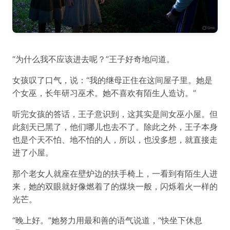
“为什么我不应该进去呢？”王子好奇地问道。
女孩叹了口气，说：“我的继母正住在这间屋子里。她是
个女巫，长年研习巫术。她不喜欢有陌生人造访。”
听完女孩的答话，王子意识到，这其实是间女巫小屋。但
此刻天已黑了，他们哪儿也去不了。除此之外，王子本身
也是个天不怕、地不怕的人，所以，也没多想，就直接走
进了小屋。
那个老女人就座在壁炉边的扶手椅上，一看到有陌生人进
来，她的双眼就好像燃着了的煤块一般，闪烁着火一样的
光芒。
“晚上好。”她努力用最和善的语气说道，“快坐下休息