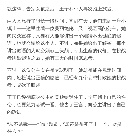
就这样，告别女孩之后，王子和仆人再次踏上旅途。
两人又旅行了很长一段时间，直到有天，他们来到一座小
镇上——这里住着一位美丽绝伦，又自视甚高的公主。她
向民众宣称，只要有人能够讲出一个她猜不出谜底的谜
语，她就会嫁给这个人。不过，如果她给出了解答，那个
讲出谜语的人就必须献上头颅，付出生命的代价。在挑战
者讲出谜语之后，她有三天的时间来思考。
不过，这位公主实在是太聪明了，她总是能在规定时间
内，轻松说出正确的谜底。已经有九个妄想打败她的挑战
者，被砍了脑袋。
王子已经彻底被公主的美貌给迷住了，宁可赌上自己的性
命，也要勉力尝试一番。他去了王宫，向公主讲出了自己
的谜语。
“从不杀戮——”他出题道，“却还是杀死了十二个。这是
什么？”