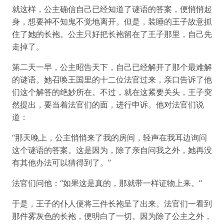
就这样，公主确信自己已经知道了谜语的答案，便悄悄起
身，想要神不知鬼不觉地离开。但是，装睡的王子故意抓
住了她的长袍。公主只好把长袍留在了王子那里，自己先
走掉了。
第二天一早，公主昭告天下，自己已经解开了那个最难解
的谜语。她召唤王国里的十二位法官过来，亲口告诉了他
们这个解答的绝妙所在。不过，就在这紧要关头，王子突
然提出，要当着法官们的面，进行申诉。他对法官们说
道：
“那天晚上，公主悄悄来了我的房间，轻声在我耳边询问
这个谜语的答案。这是因为，除了亲自问我之外，她再没
有其他办法可以猜得到了。”
法官们问他：“如果这是真的，那就带一样证物上来。”
于是，王子的仆人便将三件长袍呈了出来。法官们一看到
那件雾灰色的长袍，便明白了一切。因为除了公主之外，