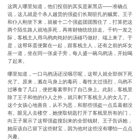
这两人哪里知道，他们投宿的其实是家黑店——准确点
说，这儿就是个杀人越货的强盗们长期驻扎的贼窝。王子
和仆人刚坐下来，就被十二个强盗团团围住了，打算把这
两个陌生路人就地弄死，再将财物统统掠走。千钧一发之
际，客栈主人用乌鸦肉炖好的汤碰巧做好、端上来了。于
是，这帮坏蛋便聚在一起，跟客栈主人，还有之前的坏女
巫一道，坐在同一张桌子旁，每人盛一碗乌鸦汤，开始喝
了起来。
哪里知道，一口乌鸦汤还没咽尽呢，这帮人就全部倒下死
光了。原来，溅在马身上的毒药，毒性太过强烈，乌鸦不
过啄食了几口，便把毒素带到了自己身上。此刻，客栈里
除了王子和他的仆人之外，就只剩下客栈主人的女儿了。
这个女孩心地善良，从不为恶，和那些强盗一点瓜葛都没
有。眼见人去楼空，她便取钥匙打开了客栈里所有的门，
向王子展示了这帮强盗搜刮来的全部钱财。王子告诉她，
她应该自己留下这些财宝，因为他对这些没有哪怕一点点
兴趣。