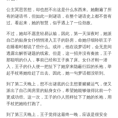
公主冥思苦想，却也想不出这是什么东西来。她翻遍了所
有的谜语书，但如此一则谜语，在整个谜语史上都不曾有
过。看起来，她的智慧，似乎遇上了一位劲敌。
不过，她却不愿意轻易认输，因此，第一天深夜时，她派
自己的贴身女仆悄悄潜入王子的卧房，命她仔细聆听王子
在睡着时都说了些什么。或许，他在说梦话时，会无意间
透露出解答谜题的线索。但是，这一招并没有奏效，王子
那聪明的仆人，事前已经和王子换了床。女仆才刚一潜
入，王子的仆人便一把扯下了她穿来隐蔽行踪的长袍，举
起手杖将她给赶了出去。因此，她一句梦话都没听到。
到了第二天晚上，想不出谜底的公主想要赌赌运气，便又
派出了自己闺房里的贴身女仆，希望她能够做得比前一个
更成功些。这一次，王子的仆人照样扯下了她的长袍，用
手杖把她给打跑了。
到了第三天晚上，王子觉得这最终一晚，应该是很安全