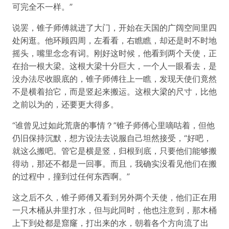
可完全不一样。”
说罢，锥子师傅就进了大门，开始在天国的广阔空间里四
处闲逛。他环顾四周，左看看，右瞧瞧，却还是时不时地
摇头，嘴里念念有词。刚好这时候，他看到两个天使，正
在抬一根大梁。这根大梁十分巨大，一个人一眼看去，是
没办法尽收眼底的，锥子师傅往上一瞧，发现天使们竟然
不是横着抬它，而是竖起来搬运。这根大梁的尺寸，比他
之前以为的，还要更大得多。
“谁曾见过如此荒唐的事情？”锥子师傅心里嘀咕着，但他
仍旧保持沉默，想方设法去说服自己坦然接受，“好吧，
就这么搬吧。管它是横是竖，归根到底，只要他们能够搬
得动，那还不都是一回事。而且，我确实没看见他们在搬
的过程中，撞到过任何东西啊。”
这之后不久，锥子师傅又看到另外两个天使，他们正在用
一只木桶从井里打水，但与此同时，他也注意到，那木桶
上下到处都是窟窿，打出来的水，朝着各个方向流了出