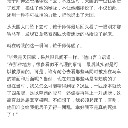
锥子师傅还想继续说下去，不过这时，天国的一位住客赶
了过来，掐住了他的喉咙，不让他继续说了。不仅如此，
还用一种不可抗拒的力量，把他扔出了天国。
从天国大门坠下去时，锥子师傅最后回头看了一眼刚才那
辆马车，发现它竟然被四匹长着翅膀的马给拉了起来。
就在转眼的这一瞬间，锥子师傅醒了。
“毕竟是天国嘛，果然跟凡间不一样。”他自言自语道，
“在那种地方，很多看似不合理的事情，最后其实都是可
以被原谅的。可是，谁有耐心去看那些马同时被拴在马车
的前面和后面呢？当然，现在知道那些马是有翅膀的了，
但在当时，我又怎么可能猜得到呢？况且，一匹原本就长
了四条腿、足以奔跑的骏马，还偏要再添上一对翅膀，这
简直就是愚蠢至极啊。不细想了，我必须起床了，否则，
他们准会给我把房子弄得一团乱。幸好我不是真的死掉
了！”