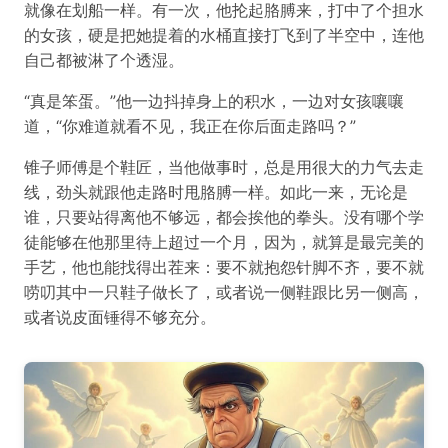
就像在划船一样。有一次，他抡起胳膊来，打中了个担水
的女孩，硬是把她提着的水桶直接打飞到了半空中，连他
自己都被淋了个透湿。
“真是笨蛋。”他一边抖掉身上的积水，一边对女孩嚷嚷
道，“你难道就看不见，我正在你后面走路吗？”
锥子师傅是个鞋匠，当他做事时，总是用很大的力气去走
线，劲头就跟他走路时甩胳膊一样。如此一来，无论是
谁，只要站得离他不够远，都会挨他的拳头。没有哪个学
徒能够在他那里待上超过一个月，因为，就算是最完美的
手艺，他也能找得出茬来：要不就抱怨针脚不齐，要不就
唠叨其中一只鞋子做长了，或者说一侧鞋跟比另一侧高，
或者说皮面锤得不够充分。