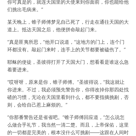
你可真是的，就连天国里的天使来到你面前，你也能给他
们挑出毛病来。”
某天晚上，锥子师傅梦见自己死了，行走在通往天国的大
道上。抵达天国之后，他便拼命敲起门来。
“真是匪夷所思，”他开口说道，“这地方的门上，连个门
环都没有。敲起门来时，连手上的关节都要被磕伤了。”
耶稣的使徒，圣彼得打开了天国大门，想看看是谁这么急
着要进来。
“哎呀呀，原来是你，锥子师傅。”圣彼得说，“我这就让
你进来。不过，我必须预先警告你，你得改掉你那四处找
碴的习惯，无论在天国里看到什么，都不要指摘挑剔，否
则，会给自己惹上麻烦的。”
“你那番警告还是省省吧。”锥子师傅回应道，“怎么说怎
么做合乎礼节，我当然一清二楚。而且，上帝保佑，这里
的一切都是完美的，根本没什么可挑剔——这跟在人间时