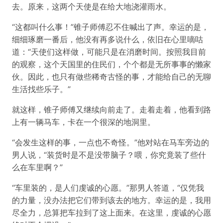
去。原来，这两个天使是在给大地浇灌雨水。
“这都叫什么事！”锥子师傅忍不住喊出了声。幸运的是，
细细琢磨一番后，他没有再多说什么，依旧在心里嘀咕
道：“天使们这样做，可能只是在消磨时间。按照我目前
的观察，这个天国里的住民们，个个都是无所事事的懒家
伙。因此，也只有做些稀奇古怪的事，才能给自己的无聊
生活找些乐子。”
就这样，锥子师傅又继续向前走了。走着走着，他看到路
上有一辆马车，卡在一个很深的地洞里。
“会发生这样的事，一点也不奇怪。”他对站在马车旁边的
男人说，“装货时是不是没带脑子？喂，你究竟装了些什
么在车里啊？”
“车里装的，是人们虔诚的心愿。”那男人答道，“仅凭我
的力量，没办法把它们带到该去的地方。幸运的是，我用
尽全力，总算把车拉到了这上面来。在这里，虔诚的心愿