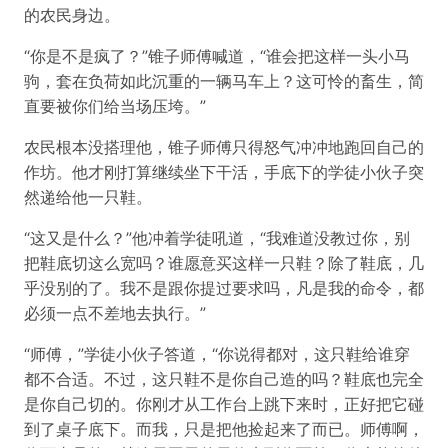
的农民身边。
“你是不是疯了？”锥子师傅喊道，“谁会把这样一头小马
驹，套在负荷如此沉重的一辆马车上？这可怜的畜生，简
直要被你们给当场压垮。”
农民根本没搭理他，锥子师傅只得怒气冲冲地跑回自己的
作坊。他才刚打算继续坐下干活，手底下的学徒小伙子突
然递给他一只鞋。
“这又是什么？”他冲着学徒吼道，“我难道没教过你，别
把鞋底切这么宽吗？谁愿意买这样一只鞋？除了鞋底，几
乎没别的了。我不是跟你提过要求吗，凡是我的命令，都
必须一点不差地去执行。”
“师傅，”学徒小伙子答道，“你说得都对，这只鞋给谁穿
都不合适。不过，这只鞋不是你自己造的吗？鞋底也完全
是你自己切的。你刚才从工作台上跳下来时，正好把它碰
到了桌子底下。而我，只是把他捡起来了而已。师傅啊，