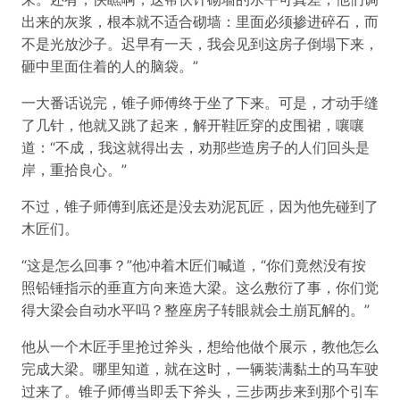
出来的灰浆，根本就不适合砌墙：里面必须掺进碎石，而
不是光放沙子。迟早有一天，我会见到这房子倒塌下来，
砸中里面住着的人的脑袋。”
一大番话说完，锥子师傅终于坐了下来。可是，才动手缝
了几针，他就又跳了起来，解开鞋匠穿的皮围裙，嚷嚷
道：“不成，我这就得出去，劝那些造房子的人们回头是
岸，重拾良心。”
不过，锥子师傅到底还是没去劝泥瓦匠，因为他先碰到了
木匠们。
“这是怎么回事？”他冲着木匠们喊道，“你们竟然没有按
照铅锤指示的垂直方向来造大梁。这么敷衍了事，你们觉
得大梁会自动水平吗？整座房子转眼就会土崩瓦解的。”
他从一个木匠手里抢过斧头，想给他做个展示，教他怎么
完成大梁。哪里知道，就在这时，一辆装满黏土的马车驶
过来了。锥子师傅当即丢下斧头，三步两步来到那个引车