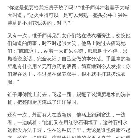
“你这是想要给我把房子烧了吗？”锥子师傅冲着妻子大喊
大叫道，“这火生得可以，足可以烤熟一整头公牛！兴许
柴薪是不用花钱买的，对吗？”
又有一次，锥子师傅见到女仆们站在洗衣桶旁边，交换她
们知道的闲事，时不时起哄大笑，他马上跑过去痛骂她
们：“瞧瞧这儿，站着一大群呆头鹅，呱呱叫个不停，只
顾着说废话，完全忘记了自己应做的本分活。手里拿的新
肥皂有什么用？无可救药的浪费，简直懒到令人发指：你
们聚在这里，不过是在保养双手，根本就不打算搓洗衣
服。”
锥子师傅跳上前去，飞起一腿，踢翻了装满肥皂水的洗衣
桶，把整间厨房淹成了汪洋泽国。
还有一次，外面有人在造新房，他马上跑到窗边，一边
看，一边喊着：“他们又在用红砂石砌墙了，这种石料永
远都没办法干透，住在这种房子里，无论是谁也健康不起
来。还有，快瞧啊，这帮伙计砌墙的水平可真差，他们调