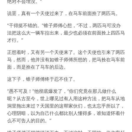
绝对不会埋没。”
说罢，真有一个天使过来了，在马车前面拴了两匹马。
“干得挺不错的。”锥子师傅心想，“不过，两匹马可没办
法把这么大一辆车拉出来，最少也必须在前面拴上四匹马
才行。”
正想着时，又有另一个天使来了。这个天使也引来了两匹
马，然而，他并没有如锥子师傅所想的，把马拴在马车前
面，而是拴在了马车的后边。
这下子，锥子师傅终于忍不住了。
“愚不可及！”他彻底爆发了，“你们究竟在那儿做什么
呢？从古至今，世上哪见过有人用这种方法，把马车从地
洞里拖出来过？天国里的这帮家伙们，也太忘乎所以了，
心理阴暗，以为自己什么都比别人懂得多，谁知道怀着什
么不可告人的目的。”