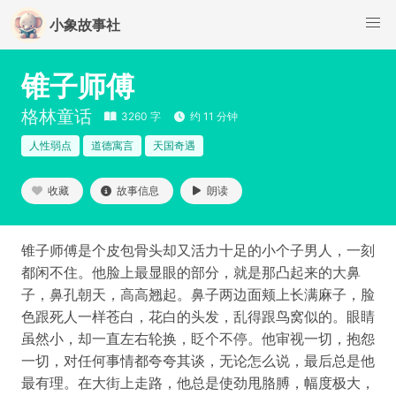
小象故事社
锥子师傅
格林童话
3260 字
约 11 分钟
人性弱点
道德寓言
天国奇遇
收藏
故事信息
朗读
锥子师傅是个皮包骨头却又活力十足的小个子男人，一刻
都闲不住。他脸上最显眼的部分，就是那凸起来的大鼻
子，鼻孔朝天，高高翘起。鼻子两边面颊上长满麻子，脸
色跟死人一样苍白，花白的头发，乱得跟鸟窝似的。眼睛
虽然小，却一直左右轮换，眨个不停。他审视一切，抱怨
一切，对任何事情都夸夸其谈，无论怎么说，最后总是他
最有理。在大街上走路，他总是使劲甩胳膊，幅度极大，