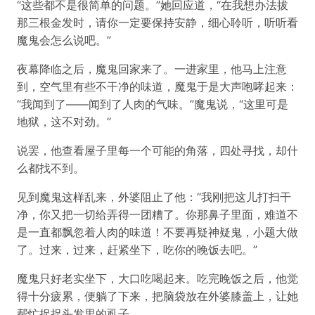
“这些都不是很简单的问题。”她回应道，“在我想办法拔
那三根金发时，请你一定要保持安静，细心聆听，听听看
魔鬼会怎么说吧。”
夜幕降临之后，魔鬼回家来了。一进家里，他马上注意
到，空气里有些不干净的味道，魔鬼于是大声咆哮起来：
“我闻到了——闻到了人肉的气味。”魔鬼说，“这里可是
地狱，这不对劲。”
说罢，他查看屋子里每一个可能的角落，四处寻找，却什
么都找不到。
见到魔鬼这样乱来，外婆阻止了他：“我刚把这儿打扫干
净，你又把一切给弄得一团糟了。你那鼻子里面，难道不
是一直都飘忽着人肉的味道！不要再疑神疑鬼，小题大做
了。过来，过来，赶紧坐下，吃你的晚饭去吧。”
魔鬼只好老实坐下，大口吃喝起来。吃完晚饭之后，他觉
得十分疲累，便躺了下来，把脑袋放在外婆膝盖上，让她
帮忙捉捉头发里的虱子。