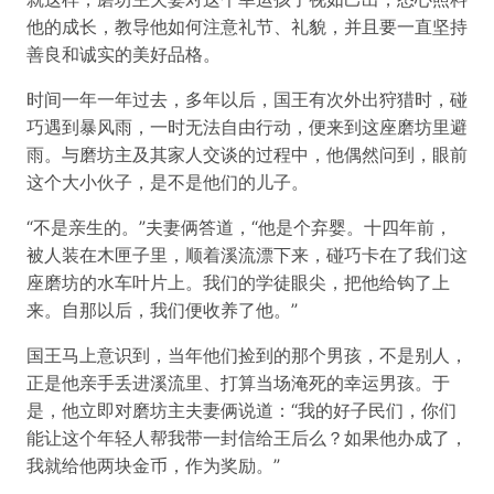
他的成长，教导他如何注意礼节、礼貌，并且要一直坚持
善良和诚实的美好品格。
时间一年一年过去，多年以后，国王有次外出狩猎时，碰
巧遇到暴风雨，一时无法自由行动，便来到这座磨坊里避
雨。与磨坊主及其家人交谈的过程中，他偶然问到，眼前
这个大小伙子，是不是他们的儿子。
“不是亲生的。”夫妻俩答道，“他是个弃婴。十四年前，
被人装在木匣子里，顺着溪流漂下来，碰巧卡在了我们这
座磨坊的水车叶片上。我们的学徒眼尖，把他给钩了上
来。自那以后，我们便收养了他。”
国王马上意识到，当年他们捡到的那个男孩，不是别人，
正是他亲手丢进溪流里、打算当场淹死的幸运男孩。于
是，他立即对磨坊主夫妻俩说道：“我的好子民们，你们
能让这个年轻人帮我带一封信给王后么？如果他办成了，
我就给他两块金币，作为奖励。”