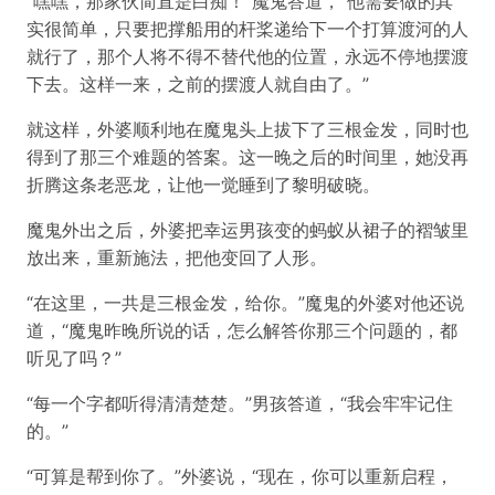
“嘿嘿，那家伙简直是白痴！”魔鬼答道，“他需要做的其
实很简单，只要把撑船用的杆桨递给下一个打算渡河的人
就行了，那个人将不得不替代他的位置，永远不停地摆渡
下去。这样一来，之前的摆渡人就自由了。”
就这样，外婆顺利地在魔鬼头上拔下了三根金发，同时也
得到了那三个难题的答案。这一晚之后的时间里，她没再
折腾这条老恶龙，让他一觉睡到了黎明破晓。
魔鬼外出之后，外婆把幸运男孩变的蚂蚁从裙子的褶皱里
放出来，重新施法，把他变回了人形。
“在这里，一共是三根金发，给你。”魔鬼的外婆对他还说
道，“魔鬼昨晚所说的话，怎么解答你那三个问题的，都
听见了吗？”
“每一个字都听得清清楚楚。”男孩答道，“我会牢牢记住
的。”
“可算是帮到你了。”外婆说，“现在，你可以重新启程，