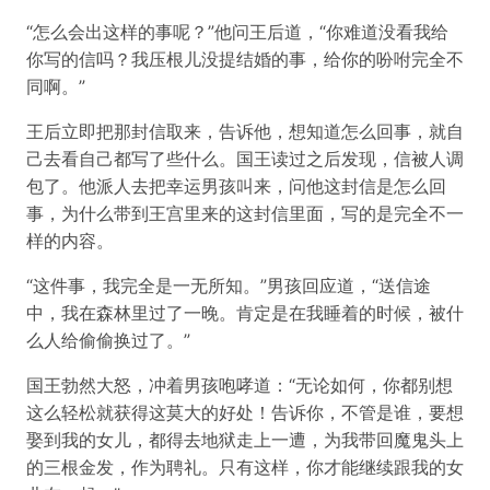
“怎么会出这样的事呢？”他问王后道，“你难道没看我给
你写的信吗？我压根儿没提结婚的事，给你的吩咐完全不
同啊。”
王后立即把那封信取来，告诉他，想知道怎么回事，就自
己去看自己都写了些什么。国王读过之后发现，信被人调
包了。他派人去把幸运男孩叫来，问他这封信是怎么回
事，为什么带到王宫里来的这封信里面，写的是完全不一
样的内容。
“这件事，我完全是一无所知。”男孩回应道，“送信途
中，我在森林里过了一晚。肯定是在我睡着的时候，被什
么人给偷偷换过了。”
国王勃然大怒，冲着男孩咆哮道：“无论如何，你都别想
这么轻松就获得这莫大的好处！告诉你，不管是谁，要想
娶到我的女儿，都得去地狱走上一遭，为我带回魔鬼头上
的三根金发，作为聘礼。只有这样，你才能继续跟我的女