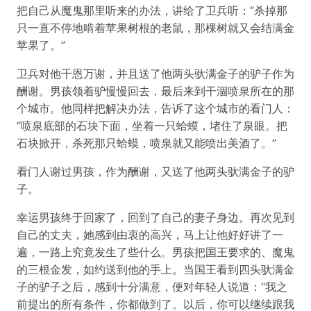
把自己从魔鬼那里听来的办法，讲给了卫兵听：“杀掉那
只一直不停地啃着苹果树根的老鼠，那棵树就又会结满金
苹果了。”
卫兵对他千恩万谢，并且送了他两头驮满金子的驴子作为
酬谢。男孩领着驴慢慢回去，最后来到干涸喷泉所在的那
个城市。他同样把解决办法，告诉了这个城市的看门人：
“喷泉底部的石块下面，坐着一只蛤蟆，堵住了泉眼。把
石块掀开，杀死那只蛤蟆，喷泉就又能喷出美酒了。”
看门人谢过男孩，作为酬谢，又送了他两头驮满金子的驴
子。
幸运男孩终于回家了，回到了自己的妻子身边。再次见到
自己的丈夫，她感到由衷的高兴，马上让他好好讲了一
遍，一路上究竟发生了些什么。男孩把国王要求的、魔鬼
的三根金发，如约送到他的手上。当国王看到四头驮满金
子的驴子之后，感到十分满意，便对年轻人说道：“我之
前提出的所有条件，你都做到了。以后，你可以继续跟我