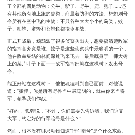
了全部的四足动物：公牛、驴子、野牛、鹿、狍子……还
有其他所有地上跑的兽类，商量着防御的方法。鹪鹩则号
令所有在空中飞的生物：不只各种大大小小的鸟类，蚊
子、胡蜂、蜜蜂和苍蝇也都接令参战。
正式开战后，鹪鹩派了很多侦察兵出去，想要搞清楚敌军
的指挥官究竟是谁。蚊子是这些侦察兵中最聪明的一个，
他在敌军集结的林间深处飞来飞去，最后藏身于一棵大树
上的某片叶子下面——敌军指挥部就在这棵树下发出号
令。
熊正好站在这棵树下，他把狐狸叫到自己面前，对他说
道：“狐狸，你是所有野兽当中最聪明的，就由你来当将
军，领导我们作战。”
“好的，”狐狸说，“不过，你们需要先告诉我，我们这支
大军，约定好的行军暗号是什么？”
然而，根本没有哪只动物知道“行军暗号”是个什么东西。