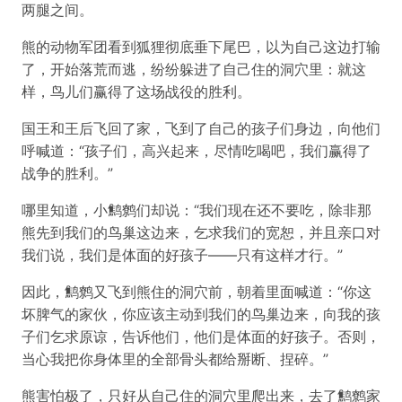
两腿之间。
熊的动物军团看到狐狸彻底垂下尾巴，以为自己这边打输
了，开始落荒而逃，纷纷躲进了自己住的洞穴里：就这
样，鸟儿们赢得了这场战役的胜利。
国王和王后飞回了家，飞到了自己的孩子们身边，向他们
呼喊道：“孩子们，高兴起来，尽情吃喝吧，我们赢得了
战争的胜利。”
哪里知道，小鹪鹩们却说：“我们现在还不要吃，除非那
熊先到我们的鸟巢这边来，乞求我们的宽恕，并且亲口对
我们说，我们是体面的好孩子——只有这样才行。”
因此，鹪鹩又飞到熊住的洞穴前，朝着里面喊道：“你这
坏脾气的家伙，你应该主动到我们的鸟巢边来，向我的孩
子们乞求原谅，告诉他们，他们是体面的好孩子。否则，
当心我把你身体里的全部骨头都给掰断、捏碎。”
熊害怕极了，只好从自己住的洞穴里爬出来，去了鹪鹩家