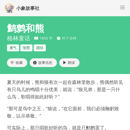
小象故事社
鹪鹩和熊
格林童话
1930 字
约 7 分钟
勇气
智慧
团结
收藏
故事信息
朗读
夏天的时候，熊和狼有次一起在森林里散步，熊偶然听见
有只鸟儿的鸣唱十分优美，就说：“狼兄弟，那是一只什
么鸟，歌唱得如此好听？”
“那可是鸟中之王，”狼说，“在它面前，我们必须鞠躬致
敬，以示恭敬。”
可实际上，那只唱歌好听的鸟，就是只鹪鹩罢了。