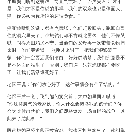
小鹪鹩们听到这番话，简直气愤坏了，齐声尖叫：“才不
是，我们才不是你说的那样，我们的双亲也都是体面人。
熊，你必须为你所说的坏话负责。”
熊和狼听到这话，都有点慌张，他们赶紧回头，跑回自己
住的洞穴里去了。小鹪鹩们却不肯就此罢休，他们不停哭
喊，闹得周围鸡犬不宁。当他们的父母再一次带着食物归
来时，他们哭诉道：“熊刚才来过了，把我们狠狠骂了一
顿：你们一定要还我们清白，好好讲清楚，我们究竟是不
是不体面的私生子，否则，我们连一只苍蝇腿都不要吃
了，让我们活活饿死好了。”
老国王说：“你们放心好了，这件事情会有个了结的。”
他跟王后一道，飞到熊的洞穴前，大声朝里面叫喊道：
“你这坏脾气的老家伙，你为什么要侮辱我的孩子们？你
会为此付出代价，我们之间即将爆发一场血腥的战争，以
此来了结此事。”
既然鹪鹩已经向熊正式宣战，熊也不打算客气了，他纠集