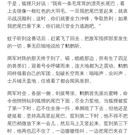
于是，狐狸只好说：“我有一条毛茸茸的漂亮长尾巴，看
上去很像一根红色的大羽毛。一旦我把尾巴竖起来，就表
示战况顺利，这时，你们就要全力冲锋，争取胜利；如果
我把尾巴垂下来，你们就只管全力逃跑吧。”
蚊子听到这番话后，赶紧飞了回去，把敌军指挥部里发生
的一切，事无巨细地说给了鹪鹩听。
两军对阵的那天终于到了。嗬，瞧瞧那边，所有生了四足
的兽类们，迎着号令呼啸而来，连大地都为之震动。鹪鹩
同样领着自己的军团，划破长空而来：嗡嗡声，尖叫声，
士兵铺天盖地，任谁看了都会闻风丧胆。
两军对垒，各据一侧，剑拔弩张。鹪鹩首先派出蜜蜂，命
令他悄悄钻到狐狸的尾巴下面，尽全力蜇他。当狐狸被蜇
了第一下时，忍不住全身一抖，单脚跪了下去，但他还是
硬挺着，坚持高高竖起尾巴。蜇到第二下时，他不得不把
尾巴稍微放下来一会儿，然后马上又竖起来。蜇到第三下
时，他再也忍不住了，一边嗷嗷怪叫，一边把尾巴夹在了