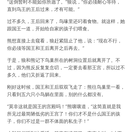
“这倒暂时不能如你所愿了。”狼说，“你必须耐心等待，
直到鸟王的王后过来，才有可能。”
过不多久，王后回来了，鸟喙里还叼着食物。就这样，她
跟国王一道，开始给自家的孩子们喂食。
熊想直接上去窥看，狼赶紧阻止了他，说：“现在不行，
你必须等国王和王后离开之后再去。”
于是，狼和熊记下鸟巢所在的树洞位置后就离开了。不
过，因为熊反反复复念叨，一定要去看那王宫，所以过不
多久，他们又折返了回来。
刚好这时候，国王和王后双双飞走了：熊往鸟巢里一看，
只看到五六只小鸟躺在里面，别的什么都没有。
“莫非这就是国王的宫殿吗！”熊嚷嚷道，“这简直就是我
所见过最简陋低劣的王宫了！你们才不是什么国王的孩
子，你们不过是一群不体面的私生子！”