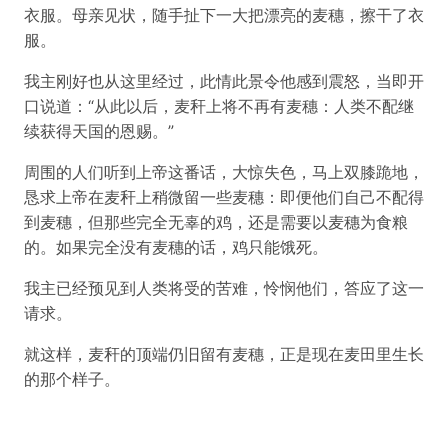
衣服。母亲见状，随手扯下一大把漂亮的麦穗，擦干了衣
服。
我主刚好也从这里经过，此情此景令他感到震怒，当即开
口说道：“从此以后，麦秆上将不再有麦穗：人类不配继
续获得天国的恩赐。”
周围的人们听到上帝这番话，大惊失色，马上双膝跪地，
恳求上帝在麦秆上稍微留一些麦穗：即便他们自己不配得
到麦穗，但那些完全无辜的鸡，还是需要以麦穗为食粮
的。如果完全没有麦穗的话，鸡只能饿死。
我主已经预见到人类将受的苦难，怜悯他们，答应了这一
请求。
就这样，麦秆的顶端仍旧留有麦穗，正是现在麦田里生长
的那个样子。