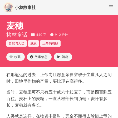
小象故事社
麦穗
格林童话
440 字
约 2 分钟
自然与人类
感恩
上帝的恩赐
收藏
故事信息
朗读
在那遥远的过去，上帝尚且愿意亲自穿梭于尘世凡人之间
时，田地里作物的产量，要比现在高得多。
当时，麦穗里可不只有五十或六十粒麦子，而是四百到五
百粒。麦秆上的麦粒，一直从根部长到顶端：麦秆有多
长，麦穗就有多长。
人类就是这样，在物资丰富时，完全不懂得去珍惜上帝的