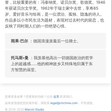
誉，比较重要的有：冯泰纳奖、诺贝尔奖、歌德奖。1946
年获诺贝尔文学奖。1962年于瑞士家中去世，享寿85
岁。爱好音乐与绘画，是一位漂泊、孤独、隐逸的诗人。
作品多以小市民生活为题材，表现对过去时代的留恋，也
反映了同时期人们的一些绝望心情。
雨果·巴尔
：德国浪漫派最后一位骑士。
托马斯•曼
：我羡慕他高出一切德国政治的哲学
上的超越感……他的精神故乡又特殊地归属于东
方智慧的庙堂。
想看更多故事？想要新的功能？点击
这里
联系我们。
如有发现侵犯您的著作权，请联系
legal@chchma.com
，不胜感激。
© 2016-2025
Marvin Studio