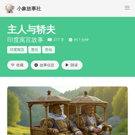
小象故事社
主人与轿夫
印度寓言故事
277 字
约 1 分钟
印度寓言
责任
劳动
收藏
故事信息
朗读