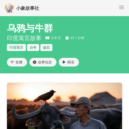
小象故事社
乌鸦与牛群
印度寓言故事
216 字
约 1 分钟
印度寓言
自夸
诚实
收藏
故事信息
朗读