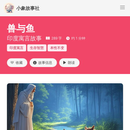
小象故事社
兽与鱼
印度寓言故事
289 字
约 1 分钟
印度寓言
生存智慧
本性不变
收藏
故事信息
朗读