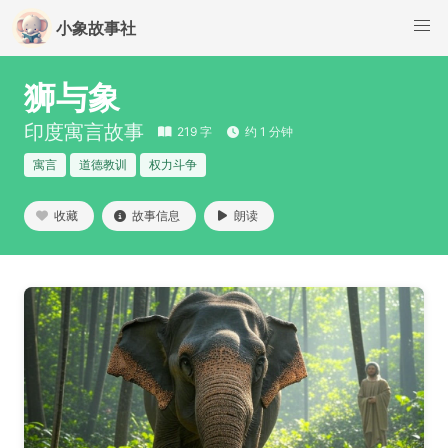
小象故事社
狮与象
印度寓言故事
219 字
约 1 分钟
寓言
道德教训
权力斗争
收藏
故事信息
朗读