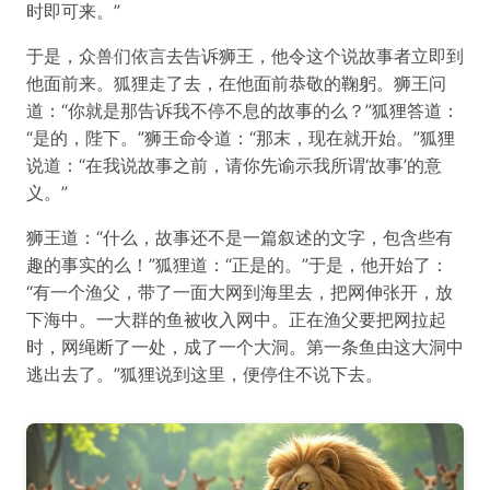
时即可来。”
于是，众兽们依言去告诉狮王，他令这个说故事者立即到
他面前来。狐狸走了去，在他面前恭敬的鞠躬。狮王问
道：“你就是那告诉我不停不息的故事的么？”狐狸答道：
“是的，陛下。”狮王命令道：“那末，现在就开始。”狐狸
说道：“在我说故事之前，请你先谕示我所谓‘故事’的意
义。”
狮王道：“什么，故事还不是一篇叙述的文字，包含些有
趣的事实的么！”狐狸道：“正是的。”于是，他开始了：
“有一个渔父，带了一面大网到海里去，把网伸张开，放
下海中。一大群的鱼被收入网中。正在渔父要把网拉起
时，网绳断了一处，成了一个大洞。第一条鱼由这大洞中
逃出去了。”狐狸说到这里，便停住不说下去。