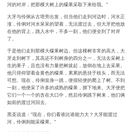
河的对岸，把那棵大树上的檬果采取下来给我。”
大牙与伶俐从古塔旁出发，但当他们走到河边时，河水正
涨，伶俐对河水呆呆的望着，无法渡过去，但大牙把他放
在他的背上，跳入水中，不多一刻，他们便全到了对岸
了。
于是他们走到那棵大檬果树边。但这棵树非常的高大，大
牙走到树下，其高还不到树身的四分之一，无法去采树上
生的果子，且也没有力量把树拔起，放倒在地上去采果。
他只得仰望着金黄色的檬果，累累的悬挂于枝头，而无法
可想。现在，伶俐耸身一跳，便很轻便的爬上了树。不到
一刻，他便采了许多的成熟的檬果，掷下地来。大牙便把
它们一个一个的含在大口中，然后伶俐跳下树来，他们俩
如前的渡过河回去。
黑圣说道：“现在，你们看谁比谁能力大？大牙能渡过
河，伶俐则能采檬果。”